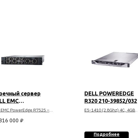
оечный сервер
DELL POWEREDGE
LL EMC
R320 210-39852/032
WEREDGE R7525
l EMC PowerEdge R7525 –
E5-1410 (2.8Ghz) 4C, 4GB
 новая модификация
(1x4GB) DR LV RDIMM,
316 000
₽
ечного сервера,
(1)x300GB SAS 15k rpm
данная одноименным
HotPlug 3,5in HDD (up to
Подробнее
церном.
4x3,5in), PERC H710/512M