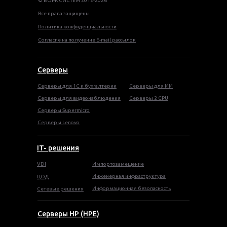
© ВОРК СИСТЕМ 2012-2026
Все права защищены
Политика конфиденциальности
Согласие на получение E-mail рассылок
Серверы
Серверы для 1С и бухгалтерии
Серверы для ИИ
Серверы для видеонаблюдения
Серверы 2 CPU
Серверы Supermicro
Серверы Lenovo
IT- решения
VDI
Импортозамещение
Инженерная инфраструктура
ЦОД
Информационная безопасность
Сетевые решения
Серверы HP (HPE)