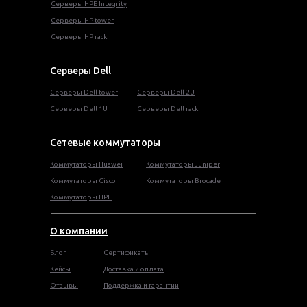
Серверы HPE Integrity
Cерверы HP tower
Cерверы HP rack
Серверы Dell
Cерверы Dell tower
Серверы Dell 2U
Серверы Dell 1U
Серверы Dell rack
Сетевые коммутаторы
Коммутаторы Huawei
Коммутаторы Juniper
Коммутаторы Cisco
Коммутаторы Brocade
Коммутаторы HPE
О компании
Блог
Сертификаты
Кейсы
Доставка и оплата
Отзывы
Поддержка и гарантии