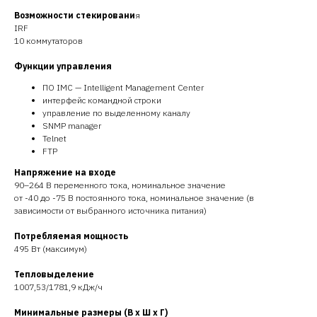
Возможности стекировани
я
IRF
10 коммутаторов
Функции управления
ПО IMC — Intelligent Management Center
интерфейс командной строки
управление по выделенному каналу
SNMP manager
Telnet
FTP
Напряжение на входе
90–264 В переменного тока, номинальное значение
от -40 до -75 В постоянного тока, номинальное значение (в
зависимости от выбранного источника питания)
Потребляемая мощность
495 Вт (максимум)
Тепловыделение
1007,53/1781,9 кДж/ч
Минимальные размеры (В x Ш x Г)