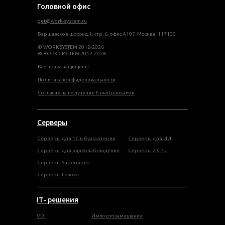
Головной офис
get@work-system.ru
Варшавское шоссе д.1, стр. 6, офис А107. Москва, 117105
© WORK SYSTEM 2012-2026
© ВОРК СИСТЕМ 2012-2026
Все права защищены
Политика конфиденциальности
Согласие на получение E-mail рассылок
Серверы
Серверы для 1С и бухгалтерии
Серверы для ИИ
Серверы для видеонаблюдения
Серверы 2 CPU
Серверы Supermicro
Серверы Lenovo
IT- решения
VDI
Импортозамещение