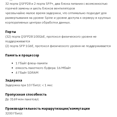
32 порта QSFP28 и 2 порта SFP+, два блока питания с возможностью
горячей замены и шесть блоков вентиляторов
чрезвычайно малое время задержки, что оптимально подходит для
развертывания на уровне Spine и уровне доступа к серверу в крупных
корпоративных центрах обработки данных.
Порты
(32) порта QSFP28 100GbE, протокол физического уровня не
поддерживается
(2) порта SFP 1GbE, протокол физического уровня не поддерживается
Память и процессор
1 Гбайт флеш-памяти
емкость пакетного буфера: 16 Мбайт
4 Гбайт SDRAM
Задержка
Задержка при 10 Гбит/с: < 1 мкс
Пропускная способность
До 3169 млн пакетов/с
Производительность маршрутизации/коммутации
3200 Гбит/с