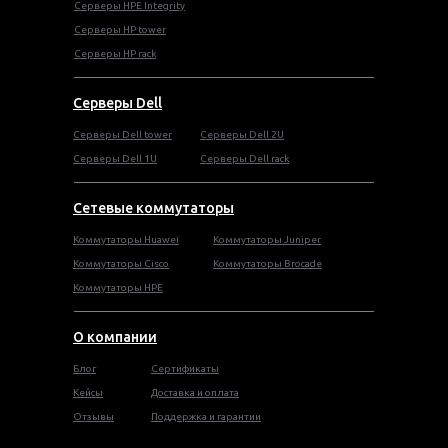
Серверы HPE Integrity
Cерверы HP tower
Cерверы HP rack
Серверы Dell
Cерверы Dell tower
Серверы Dell 2U
Серверы Dell 1U
Серверы Dell rack
Сетевые коммутаторы
Коммутаторы Huawei
Коммутаторы Juniper
Коммутаторы Cisco
Коммутаторы Brocade
Коммутаторы HPE
О компании
Блог
Сертификаты
Кейсы
Доставка и оплата
Отзывы
Поддержка и гарантии