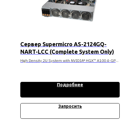
Сервер Supermicro AS-2124GQ-
NART-LCC (Complete System Only)
High Density 2U System with NVIDIA® HGX™ A100 4-GPU;
Highest GPU communication using NVIDIA® NVLINK™, 4
NICs for GPUDirect RDMA (1:1 GPU Ratio)
Supports HGX A100 4-GPU 40GB (HBM2) or 80GB
(HBM2e)
Подробнее
Direct connect PCI-E Gen4 Platform with NVIDIA® NVLink™
v3.0 up to 600GB/s interconnect
On board BMC supports integrated
IPMI 2.0 + KVM with dedicated 10G LAN
Запросить
Dual AMD EPYC™ 7003/7002 Series Processors (7003
Series Processor drop-in support requires BIOS version
2.0 or newer)
8TB Registered ECC DDR4 3200MHz SDRAM in 32 DIMMs
4 PCI-E Gen 4 x16 (LP), 1 PCI-E Gen 4 x8 (LP)
4 Hot-swap 2.5" drive bays (SAS/SATA/NVMe Hybrid)