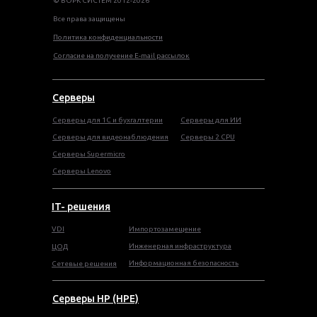
© ВОРК СИСТЕМ 2012-2026
Все права защищены
Политика конфиденциальности
Согласие на получение E-mail рассылок
Серверы
Серверы для 1С и бухгалтерии
Серверы для ИИ
Серверы для видеонаблюдения
Серверы 2 CPU
Серверы Supermicro
Серверы Lenovo
IT- решения
VDI
Импортозамещение
Инженерная инфраструктура
ЦОД
Информационная безопасность
Сетевые решения
Серверы HP (HPE)