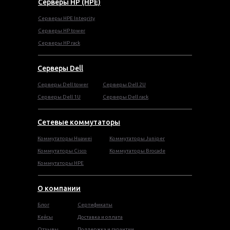
Серверы HP (HPE)
Серверы HPE Integrity
Cерверы HP tower
Cерверы HP rack
Серверы Dell
Cерверы Dell tower
Серверы Dell 2U
Серверы Dell 1U
Серверы Dell rack
Сетевые коммутаторы
Коммутаторы Huawei
Коммутаторы Juniper
Коммутаторы Cisco
Коммутаторы Brocade
Коммутаторы HPE
О компании
Блог
Сертификаты
Кейсы
Доставка и оплата
Отзывы
Поддержка и гарантии