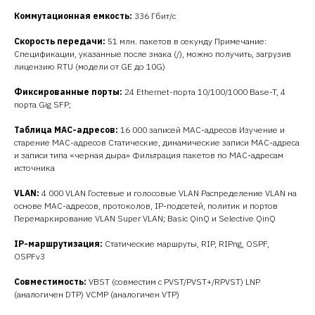
Коммутационная емкость
:
336 Гбит/с
Скорость передачи
:
51 млн. пакетов в секунду Примечание:
Спецификации, указанные после знака (/), можно получить, загрузив
лицензию RTU (модели от GE до 10G)
Фиксированные порты
:
24 Ethernet-порта 10/100/1000 Base-T, 4
порта Gig SFP;
Таблица МАС-адресов
:
16 000 записей MAC-адресов Изучение и
старение MAC-адресов Статические, динамические записи MAC-адреса
и записи типа «черная дыра» Фильтрация пакетов по MAC-адресам
источника
VLAN
:
4 000 VLAN Гостевые и голосовые VLAN Распределение VLAN на
основе MAC-адресов, протоколов, IP-подсетей, политик и портов
Перемаркирование VLAN Super VLAN; Basic QinQ и Selective QinQ
IP-маршрутизация
:
Статические маршруты, RIP, RIPng, OSPF,
OSPFv3
Совместимость
:
VBST (совместим с PVST/PVST+/RPVST) LNP
(аналогичен DTP) VCMP (аналогичен VTP)