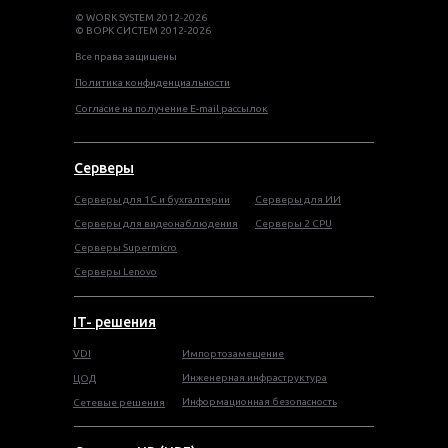
© WORK SYSTEM 2012-2026
© ВОРК СИСТЕМ 2012-2026
Все права защищены
Политика конфиденциальности
Согласие на получение E-mail рассылок
Серверы
Серверы для 1С и бухгалтерии
Серверы для ИИ
Серверы для видеонаблюдения
Серверы 2 CPU
Серверы Supermicro
Серверы Lenovo
IT- решения
VDI
Импортозамещение
Инженерная инфраструктура
ЦОД
Информационная безопасность
Сетевые решения