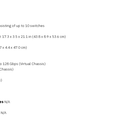
sisting of up to 10 switches
17.3 x 3.5 x 21.1 in (43.8 x 8.9 x 53.6 cm)
7 x 4.4 x 47.0 cm)
o 128 Gbps (Virtual Chassis)
 Chassis)
x)
es
N/A
N/A