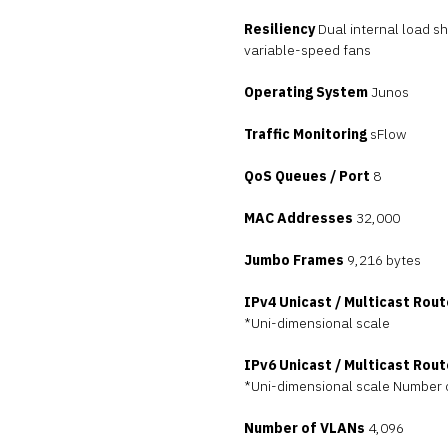
Resiliency
Dual internal load s
variable-speed fans
Operating System
Junos
Traffic Monitoring
sFlow
QoS Queues / Port
8
MAC Addresses
32,000
Jumbo Frames
9,216 bytes
IPv4 Unicast / Multicast Rou
*Uni-dimensional scale
IPv6 Unicast / Multicast Rou
*Uni-dimensional scale Number 
Number of VLANs
4,096