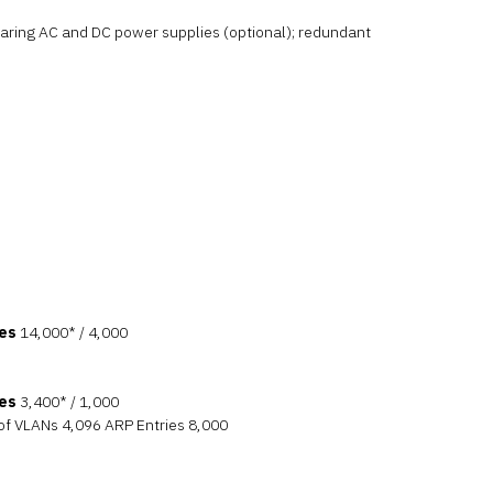
haring AC and DC power supplies (optional); redundant
tes
14,000* / 4,000
tes
3,400* / 1,000
of VLANs 4,096 ARP Entries 8,000