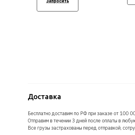
Запросить
DVD+/-RW, 1.2TB SAS 10k
12Гб/c 2.5 дюйма HHD,
Broadcom 5720 QP 1Гб/c,
iDRAC9 Enterprise, 2x 750W,
Bezel, R/A, 3Y PNBD
Стоимость уточняйте
Доставка
Бесплатно доставим по РФ при заказе от 100 00
Отправим в течении 3 дней после оплаты в любу
Все грузы застрахованы перед отправкой, сотру