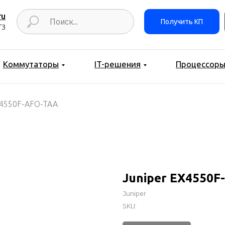
ru
Получить КП
ТЗ
Коммутаторы
IT-решения
Процессор
X4550F-AFO-TAA
Juniper EX4550F
Juniper
SKU: