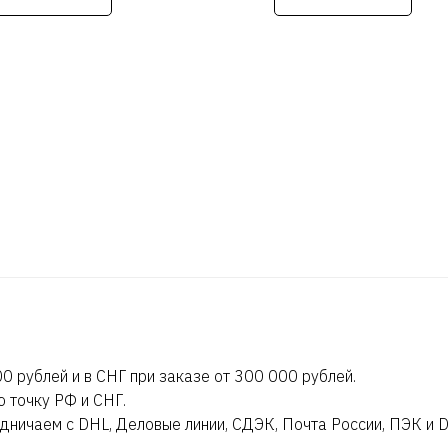
PERC H740P, No DVD+/-RW,
1.2TB SAS 10k 12Гб/c 2.5
дюйма HHD, QLogic 57800 
BT 10Гб + DP BT 1Гб, iDRA
Enterprise, RPS 2x 1100W,
Bezel, R/A, 3Y PNBD
Стоимость уточняйте
0 рублей и в СНГ при заказе от 300 000 рублей.
ю точку РФ и СНГ.
дничаем с DHL, Деловые линии, СДЭК, Почта России, ПЭК и 