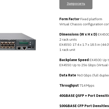
Запросить
Form Factor
Fixed platform
Virtual Chassis configuration con
Dimensions (W x H x D)
EX4500: 
2 rack units
EX4550: 17.4 x 1.7 x 18.5 in (44.0
1 rack unit
Backplane Speed
EX4500: Up t
EX4550: Up to 256 Gbps (Virtual
Data Rate
960 Gbps (full duple
Throughput
714 Mpps
40GBASE QSFP + Port Densiti
100GBASE CFP Port Densities