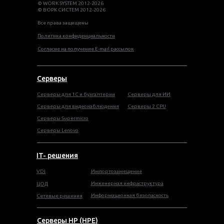
© WORK SYSTEM 2012-2026
© ВОРК СИСТЕМ 2012-2026
Все права защищены
Политика конфиденциальности
Согласие на получение E-mail рассылок
Серверы
Серверы для 1С и бухгалтерии
Серверы для ИИ
Серверы для видеонаблюдения
Серверы 2 CPU
Серверы Supermicro
Серверы Lenovo
IT- решения
VDI
Импортозамещение
Инженерная инфраструктура
ЦОД
Информационная безопасность
Сетевые решения
Серверы HP (HPE)