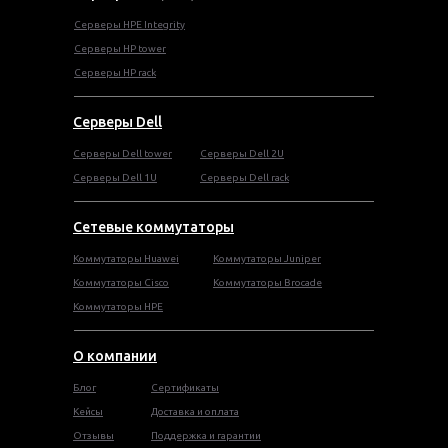
Серверы HPE Integrity
Cерверы HP tower
Cерверы HP rack
Серверы Dell
Cерверы Dell tower
Серверы Dell 2U
Серверы Dell 1U
Серверы Dell rack
Сетевые коммутаторы
Коммутаторы Huawei
Коммутаторы Juniper
Коммутаторы Cisco
Коммутаторы Brocade
Коммутаторы HPE
О компании
Блог
Сертификаты
Кейсы
Доставка и оплата
Отзывы
Поддержка и гарантии