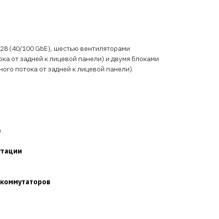
28 (40/100 GbE), шестью вентиляторами
ка от задней к лицевой панели) и двумя блоками
ого потока от задней к лицевой панели).
)
утации
 коммутаторов