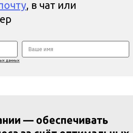
почту
, в чат или
мер
ных данных
ании — обеспечивать