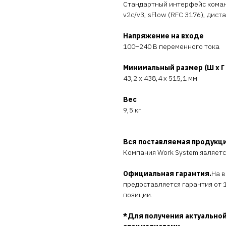
Стандартный интерфейс коман
v2c/v3, sFlow (RFC 3176), ди
Напряжение на входе
100–240 В переменного тока
Минимальный размер (Ш x Г 
43,2 x 438,4 x 515,1 мм
Вес
9,5 кг
Вся поставляемая продукц
Компания Work System являет
Официальная гарантия.
На 
предоставляется гарантия от 1
позиции.
*Для получения актуальной