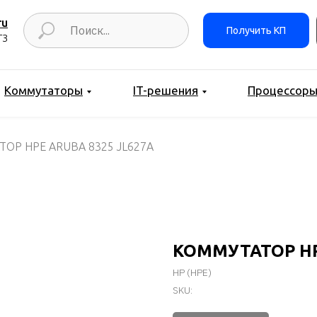
ru
Получить КП
ТЗ
Коммутаторы
IT-решения
Процессор
ОР HPE ARUBA 8325 JL627A
КОММУТАТОР HP
HP (HPE)
SKU: