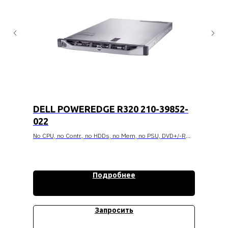
DELL POWEREDGE R320 210-39852-
022
No CPU, no Contr., no HDDs, no Mem, no PSU, DVD+/-RW,
Broadcom 5720 GbE Dual Port on board, IDRAC7
Enterprise, Bezel, Sliding RackRails, 1U, 3y NBD
Стоимость уточняйте
Подробнее
Запросить