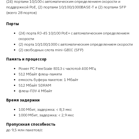
(24) портами 10/100 с автоматическим определением скорости и
поддержкой PoE, (2) портами 10/100/1000BASE-T и (2) портами SFP
(всего 28 портов)
Порты
(24) порта RJ-45 10/100 PoE+ с автоматическим определением
скорости
(2) порта 10/100/1000 с автоматическим определением скорости
(2) свободных слота mini-GBIC (SFP)
Память и процессор
Power PC FreeScale 8313 с частотой 400 МГц
512 Мбайт флеш-памяти
емкость буфера пакетов: 1 Мбайт
512 Мбайт SDRAM
флеш-ПЗУ 4 Мбайт
Время задержки
100 Мбит, задержка: < 8,3 мкс
1000 Мбит, задержка: < 2,9 мкс
Пропускная способность
до 9,5 млн пакетов/с