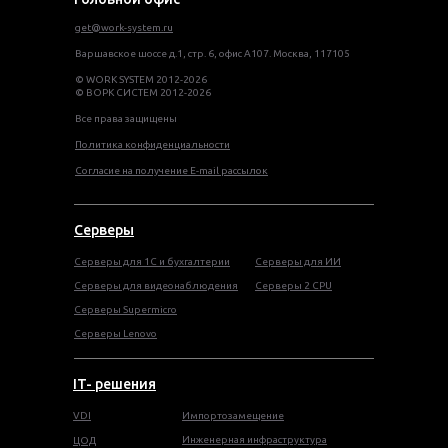
get@work-system.ru
Варшавское шоссе д.1, стр. 6, офис А107. Москва, 117105
© WORK SYSTEM 2012-2026
© ВОРК СИСТЕМ 2012-2026
Все права защищены
Политика конфиденциальности
Согласие на получение E-mail рассылок
Серверы
Серверы для 1С и бухгалтерии
Серверы для ИИ
Серверы для видеонаблюдения
Серверы 2 CPU
Серверы Supermicro
Серверы Lenovo
IT- решения
VDI
Импортозамещение
Инженерная инфраструктура
ЦОД