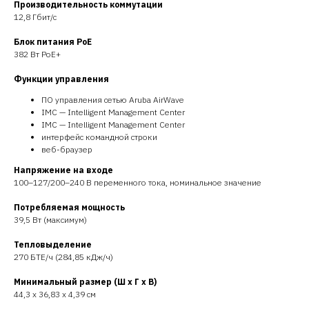
Производительность коммутации
12,8 Гбит/с
Блок питания PoE
382 Вт PoE+
Функции управления
ПО управления сетью Aruba AirWave
IMC — Intelligent Management Center
IMC — Intelligent Management Center
интерфейс командной строки
веб-браузер
Напряжение на входе
100–127/200–240 В переменного тока, номинальное значение
Потребляемая мощность
39,5 Вт (максимум)
Тепловыделение
270 БТЕ/ч (284,85 кДж/ч)
Минимальный размер (Ш x Г x В)
44,3 x 36,83 x 4,39 см