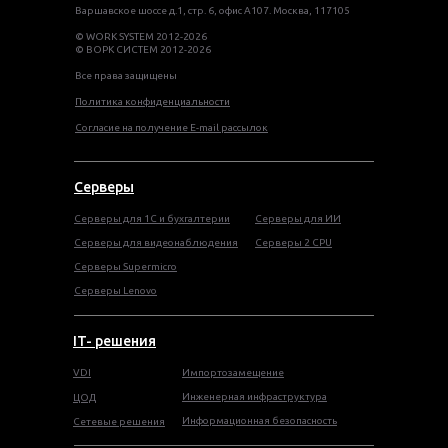
Варшавское шоссе д.1, стр. 6, офис А107. Москва, 117105
© WORK SYSTEM 2012-2026
© ВОРК СИСТЕМ 2012-2026
Все права защищены
Политика конфиденциальности
Согласие на получение E-mail рассылок
Серверы
Серверы для 1С и бухгалтерии
Серверы для ИИ
Серверы для видеонаблюдения
Серверы 2 CPU
Серверы Supermicro
Серверы Lenovo
IT- решения
VDI
Импортозамещение
Инженерная инфраструктура
ЦОД
Информационная безопасность
Сетевые решения