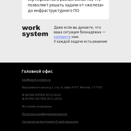
позволяет решать задачи от «железа»
до инфраструктурного ПО
Даже если вы думаете, что
ваша ситуация безнадёжна —
напишите
нам.
У каждой задачи есть решение
Головной офис
get@work-system.ru
Варшавское шоссе д.1, стр. 6, офис А107. Москва, 117105
© WORK SYSTEM 2012-2026
© ВОРК СИСТЕМ 2012-2026
Все права защищены
Политика конфиденциальности
Согласие на получение E-mail рассылок