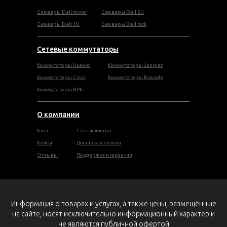
Cерверы Dell tower
Серверы Dell 2U
Серверы Dell 1U
Серверы Dell rack
Сетевые коммутаторы
Коммутаторы Huawei
Коммутаторы Juniper
Коммутаторы Cisco
Коммутаторы Brocade
Коммутаторы HPE
О компании
Блог
Сертификаты
Кейсы
Доставка и оплата
Отзывы
Поддержка и гарантии
Информация о товарах и услугах, а также цены, размещённые
на сайте, носят исключительно информационный характер и
не являются публичной офертой