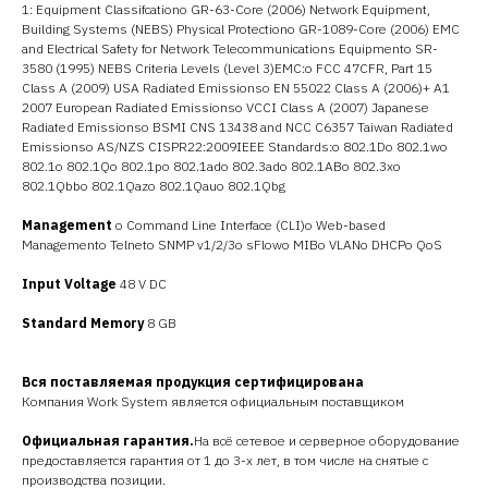
1: Equipment Classifcationo GR-63-Core (2006) Network Equipment,
Building Systems (NEBS) Physical Protectiono GR-1089-Core (2006) EMC
and Electrical Safety for Network Telecommunications Equipmento SR-
3580 (1995) NEBS Criteria Levels (Level 3)EMC:o FCC 47CFR, Part 15
Class A (2009) USA Radiated Emissionso EN 55022 Class A (2006)+ A1
2007 European Radiated Emissionso VCCI Class A (2007) Japanese
Radiated Emissionso BSMI CNS 13438 and NCC C6357 Taiwan Radiated
Emissionso AS/NZS CISPR22:2009IEEE Standards:o 802.1Do 802.1wo
802.1o 802.1Qo 802.1po 802.1ado 802.3ado 802.1ABo 802.3xo
802.1Qbbo 802.1Qazo 802.1Qauo 802.1Qbg
Management
o Command Line Interface (CLI)o Web-based
Managemento Telneto SNMP v1/2/3o sFlowo MIBo VLANo DHCPo QoS
Input Voltage
48 V DC
Standard Memory
8 GB
Вся поставляемая продукция сертифицирована
Компания Work System является официальным поставщиком
Официальная гарантия.
На всё сетевое и серверное оборудование
предоставляется гарантия от 1 до 3-х лет, в том числе на снятые с
производства позиции.