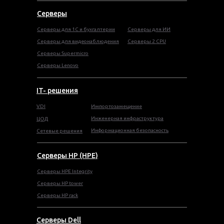
Серверы
Серверы для 1С и бухгалтерии
Серверы для ИИ
Серверы для видеонаблюдения
Серверы 2 CPU
Серверы Supermicro
Серверы Lenovo
IT- решения
VDI
Импортозамещение
Инженерная инфраструктура
ЦОД
Информационная безопасность
Сетевые решения
Серверы HP (HPE)
Серверы HPE Integrity
Cерверы HP tower
Cерверы HP rack
Серверы Dell