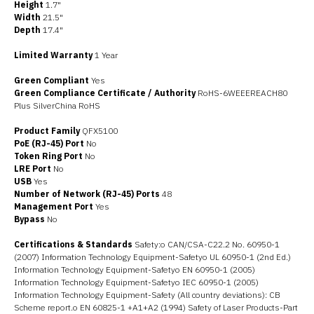
Height
1.7"
Width
21.5"
Depth
17.4"
Limited Warranty
1 Year
Green Compliant
Yes
Green Compliance Certificate / Authority
RoHS-6WEEEREACH80
Plus SilverChina RoHS
Product Family
QFX5100
PoE (RJ-45) Port
No
Token Ring Port
No
LRE Port
No
USB
Yes
Number of Network (RJ-45) Ports
48
Management Port
Yes
Bypass
No
Certifications & Standards
Safety:o CAN/CSA-C22.2 No. 60950-1
(2007) Information Technology Equipment-Safetyo UL 60950-1 (2nd Ed.)
Information Technology Equipment-Safetyo EN 60950-1 (2005)
Information Technology Equipment-Safetyo IEC 60950-1 (2005)
Information Technology Equipment-Safety (All country deviations): CB
Scheme report.o EN 60825-1 +A1+A2 (1994) Safety of Laser Products-Part