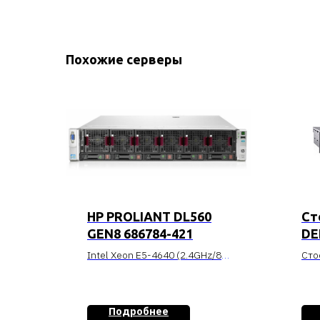
Похожие серверы
HP PROLIANT DL560
Ст
GEN8 686784-421
DE
PO
Intel Xeon E5-4640 (2.4GHz/8-
Сто
R7
core/20MB/6.4GT-s QPI/95W),
Pow
20MB (1x20MB) Level 3, 64GB
жес
(8x8GB) PC3-12800R (DDR3-
6 PC
Подробнее
1600) Registered DIMMS, HP
про