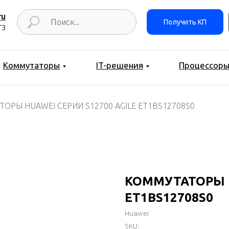
ru
Получить КП
ТЗ
Коммутаторы
IT-решения
Процессор
ОРЫ HUAWEI СЕРИИ S12700 AGILE ET1BS12708S0
КОММУТАТОРЫ H
ET1BS12708S0
Huawei
SKU: