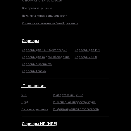
© ВОРК СИСТЕМ 2012-2026
Все права защищены
Политика конфиденциальности
Согласие на получение E-mail рассылок
Серверы
Серверы для 1С и бухгалтерии
Серверы для ИИ
Серверы для видеонаблюдения
Серверы 2 CPU
Серверы Supermicro
Серверы Lenovo
IT- решения
VDI
Импортозамещение
Инженерная инфраструктура
ЦОД
Информационная безопасность
Сетевые решения
Серверы HP (HPE)