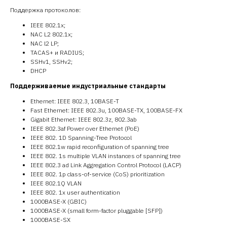
Поддержка протоколов:
IEEE 802.1x;
NAC L2 802.1x;
NAC l2 LP;
TACAS+ и RADIUS;
SSHv1, SSHv2;
DHCP
Поддерживаемые индустриальные стандарты
Ethernet: IEEE 802.3, 10BASE-T
Fast Ethernet: IEEE 802.3u, 100BASE-TX, 100BASE-FX
Gigabit Ethernet: IEEE 802.3z, 802.3ab
IEEE 802.3af Power over Ethernet (PoE)
IEEE 802. 1D Spanning-Tree Protocol
IEEE 802.1w rapid reconfiguration of spanning tree
IEEE 802. 1s multiple VLAN instances of spanning tree
IEEE 802.3 ad Link Aggregation Control Protocol (LACP)
IEEE 802. 1p class-of-service (CoS) prioritization
IEEE 802.1Q VLAN
IEEE 802. 1x user authentication
1000BASE-X (GBIC)
1000BASE-X (small form-factor pluggable [SFP])
1000BASE-SX