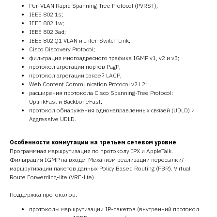
Per-VLAN Rapid Spanning-Tree Protocol (PVRST);
IEEE 802.1s;
IEEE 802.1w;
IEEE 802.3ad;
IEEE 802.Q1 VLAN и Inter-Switch Link;
Cisco Discovery Protocol;
фильтрация многоадресного трафика IGMP v1, v2 и v3;
протокол агрегации портов PagP;
протокол агрегации связей LACP;
Web Content Communication Protocol v2 L2;
расширения протокола Cisco Spanning-Tree Protocol:
UplinkFast и BackboneFast;
протокол обнаружения однонаправленных связей (UDLD) и
Aggressive UDLD.
Особенности коммутации на третьем сетевом уровне
Программная маршрутизация по протоколу IPX и AppleTalk.
Фильтрация IGMP на входе. Механизм реализации пересылки/
маршрутизации пакетов данных Policy Based Routing (PBR). Virtual
Route Forwerding-lite (VRF-lite)
Поддержка протоколов:
протоколы маршрутизации IP-пакетов (внутренний протокол