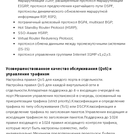
маршрутизации IGRP, расширенный протокол маршрутизации
EIGRP, протокол предпочтения кратчайшего пути OSPF,
протоколы динамического обновления маршрутной
информации RIP, RIP2;
пограничный шлюзовый протокол BGP4, multicast BGP;
Hot Standby Router Protocol (HSRP);
SSO-Aware HSRP;
Virtual Router Redurency Protocol;
протокол обмена данными между промежуточными системами
(IS-IS)
протокол управления группами Internet IGMP v1,v2,v3.
Усовершенствованное качество обслуживания (QoS)
и
управление трафиком
Настройка правил QoS для каждого порта в отдельности.
Настройка правил QoS для каждой виртуальной сети в
отдельности.Аппаратная поддержка до 4-х входящих очередей на
порт.Механизм управления постановкой в очередь, основанный на
приоритезации трафика (strict priority).Классификация и определение
трафика по типу обслуживания (ToS) или DSCP.Классификация и
определение трафика по заголовкам пакетов.Управления входящим и
исходящим трафиком по заголовкам пакетов.Поддержка до 1024
правил входящего и 1024 правил исходящего контроля трафика,
которые могут быть настроены совместно, либо
индивидуально.Механизм предотвращения перегрузок буфера