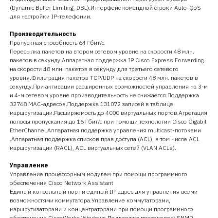
(Dynamic Buffer Limiting, DBL).Интерфейс командной строки Auto-QoS
для настройки IP-телефонии.
Производительность
Пропускная способность 64 Гбит/с.
Пересылка пакетов на втором сетевом уровне на скорости 48 млн.
пакетов в секунду.Аппаратная поддержка IP Cisco Express Forwarding
на скорости 48 млн. пакетов в секунду для третьего сетевого
уровня.Фильтрация пакетов TCP/UDP на скорости 48 млн. пакетов в
секунду.При активации расширенных возможностей управления на 3-м
и 4-м сетевом уровне производительность не снижается.Поддержка
32768 MAC-адресов.Поддержка 131072 записей в таблице
маршрутизации.Расширяемость до 4000 виртуальных портов.Агрегация
полосы пропускания до 16 Гбит/с при помощи технологии Cisco Gigabit
EtherChannel.Аппаратная поддержка управления multicast-потоками
.Аппаратная поддержка списков прав доступа (ACL), в том числе ACL
маршрутизации (RACL), ACL виртуальных сетей (VLAN ACLs).
Управление
Управление процессорным модулем при помощи программного
обеспечения Cisco Network Assistant
Единый консольный порт и единый IP-адрес для управления всеми
возможностями коммутатора.Управление коммутаторами,
маршрутизаторами и концентраторами при помощи программного
обеспечения CiscoWorks Windows.Поддержка протоколов: SNMP