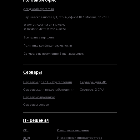
get@work-system.ru
Варшавское шоссе д.1, стр. 6, офис А107. Москва, 117105
© WORK SYSTEM 2012-2026
© ВОРК СИСТЕМ 2012-2026
Все права защищены
Политика конфиденциальности
Согласие на получение E-mail рассылок
Серверы
Серверы для 1С и бухгалтерии
Серверы для ИИ
Серверы для видеонаблюдения
Серверы 2 CPU
Серверы Supermicro
Серверы Lenovo
IT- решения
VDI
Импортозамещение
Инженерная инфраструктура
ЦОД