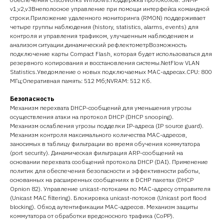
v1,v2,v3Внеполосное управление при помощи интерфейса командной
строки.Приложение удаленного мониторинга (RMON) поддерживает
четыре группы наблюдения (history, statistics, alarms, events) для
контроля и управления трафиком, улучшенным наблюдением и
анализом ситуации.динамический рефлектометрВозможность
подключение карты Compact Flash, которая будет использоваться для
резервного копирования и восстановления системы.NetFlow VLAN
Statistics.Уведомление о новых подключаемых MAC-адресах.CPU: 800
МГц;Оперативная память: 512 Мб;NVRAM: 512 Кб.
Безопасность
Механизм перехвата DHCP-сообщений для уменьшения угрозы
осуществления атаки на протокол DHCP (DHCP snooping).
Механизм ослабления угрозы подделки IP-адреса (IP source guard).
Механизм контроля максимального количества MAC-адресов,
заносимых в таблицу фильтрации во время обучения коммутатора
(port security). Динамическая фильтрация ARP-сообщений на
основании перехвата сообщений протокола DHCP (DAI). Применение
политик для обеспечения безопасности и эффективности работы,
основанных на расширенных сообщениях в DCHP пакетах (DHCP
Opnion 82). Управление unicast-потоками по MAC-адресу отправителя
(Unicast MAC filtering). Блокировка unicast-потоков (Unicast port flood
blocking). Обход аутентификации MAC-адресов. Механизм защиты
коммутатора от обработки вредоносного трафика (CoPP).