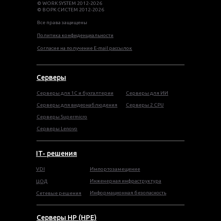
© WORK SYSTEM 2012-2026
© ВОРК СИСТЕМ 2012-2026
Все права защищены
Политика конфиденциальности
Согласие на получение E-mail рассылок
Серверы
Серверы для 1С и бухгалтерии
Серверы для ИИ
Серверы для видеонаблюдения
Серверы 2 CPU
Серверы Supermicro
Серверы Lenovo
IT- решения
VDI
Импортозамещение
Инженерная инфраструктура
ЦОД
Информационная безопасность
Сетевые решения
Серверы HP (HPE)