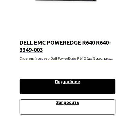
DELL EMC POWEREDGE R640 R640-
3349-003
Стоечный сервер Dell PowerEdge R640 (до 8 жестких
дисков по 2.5 дюйма, 2 PCIEx16 LP), no ( CPU, Mem,
HDDs), PERC H730P 2G NV Cache Minicard, Intel Ethernet
i350 QP 1Гб/c, iDRAC9 Ent, RPS 750W, Bezel, R/A, 3Y
PNBD
Подробнее
Стоимость уточняйте
Запросить