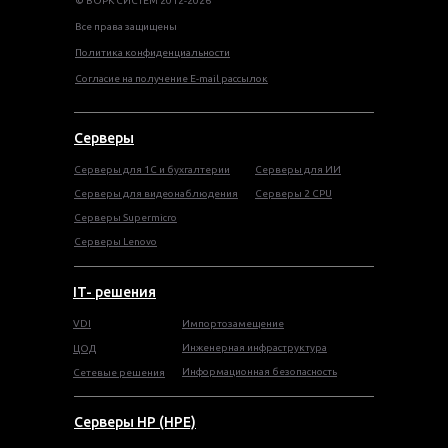
© ВОРК СИСТЕМ 2012-2026
Все права защищены
Политика конфиденциальности
Согласие на получение E-mail рассылок
Серверы
Серверы для 1С и бухгалтерии
Серверы для ИИ
Серверы для видеонаблюдения
Серверы 2 CPU
Серверы Supermicro
Серверы Lenovo
IT- решения
VDI
Импортозамещение
Инженерная инфраструктура
ЦОД
Информационная безопасность
Сетевые решения
Серверы HP (HPE)