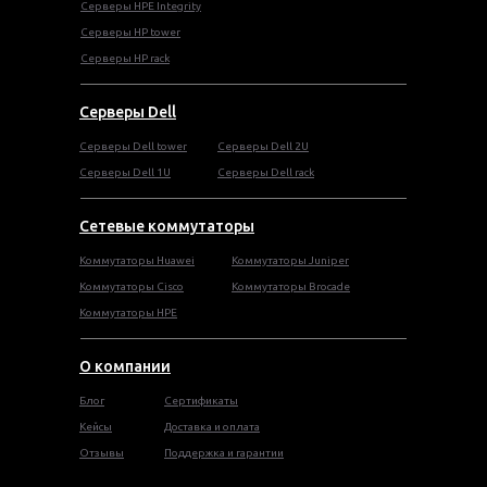
Серверы HPE Integrity
Cерверы HP tower
Cерверы HP rack
Серверы Dell
Cерверы Dell tower
Серверы Dell 2U
Серверы Dell 1U
Серверы Dell rack
Сетевые коммутаторы
Коммутаторы Huawei
Коммутаторы Juniper
Коммутаторы Cisco
Коммутаторы Brocade
Коммутаторы HPE
О компании
Блог
Сертификаты
Кейсы
Доставка и оплата
Отзывы
Поддержка и гарантии