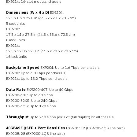
EX9214: 14-slot modular chassis
Dimensions (W x H x D)
EX9204:
17.5 x 8.7 x 27.8 in (44.5 x 22.1 x 70.5 cm)
5 rack units
EX9208:
17.5 x 14 x 27.8 in (44.5 x 35.6 x 70.5 cm)
8 rack units
EX9214:
17.5 x 27.8 x 27.8 in (44.5 x 70.5 x 70.5 cm)
16 rack units
Backplane Speed
EX9204: Up to 1.6 Tbps per chassis
EX9208: Up to 4.8 Tbps per chassis
EX9214: Up to 13.2 Tbps per chassis
Data Rate
EX9200-40T: Up to 40 Gbps
EX9200-40F: Up to 40 Gbps
EX9200-32XS: Up to 240 Gbps
EX9200-4QS: Up to 120 Gbps
Throughput
Up to 240 Gbps per slot (full duplex) on all chassis
40GBASE QSFP + Port Densities
EX9204: 12 (EX9200-4QS line card)
EX9208: 28 (EX9200-4QS line card)