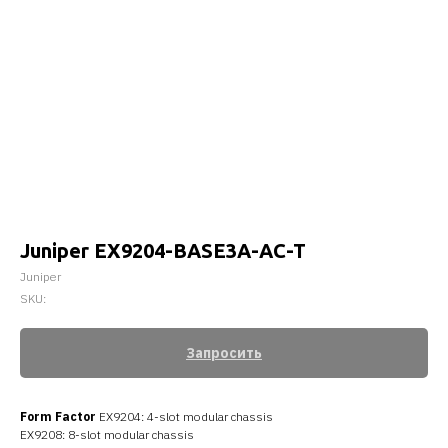
Juniper EX9204-BASE3A-AC-T
Juniper
SKU:
Запросить
Form Factor
EX9204: 4-slot modular chassis
EX9208: 8-slot modular chassis