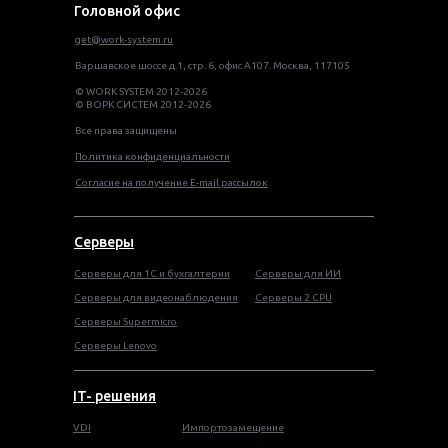
Головной офис
get@work-system.ru
Варшавское шоссе д.1, стр. 6, офис А107. Москва, 117105
© WORK SYSTEM 2012-2026
© ВОРК СИСТЕМ 2012-2026
Все права защищены
Политика конфиденциальности
Согласие на получение E-mail рассылок
Серверы
Серверы для 1С и бухгалтерии
Серверы для ИИ
Серверы для видеонаблюдения
Серверы 2 CPU
Серверы Supermicro
Серверы Lenovo
IT- решения
VDI
Импортозамещение