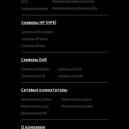
Инженерная инфраструктура
ЦОД
Информационная безопасность
Сетевые решения
Серверы HP (HPE)
Серверы HPE Integrity
Cерверы HP tower
Cерверы HP rack
Серверы Dell
Cерверы Dell tower
Серверы Dell 2U
Серверы Dell 1U
Серверы Dell rack
Сетевые коммутаторы
Коммутаторы Huawei
Коммутаторы Juniper
Коммутаторы Cisco
Коммутаторы Brocade
Коммутаторы HPE
О компании