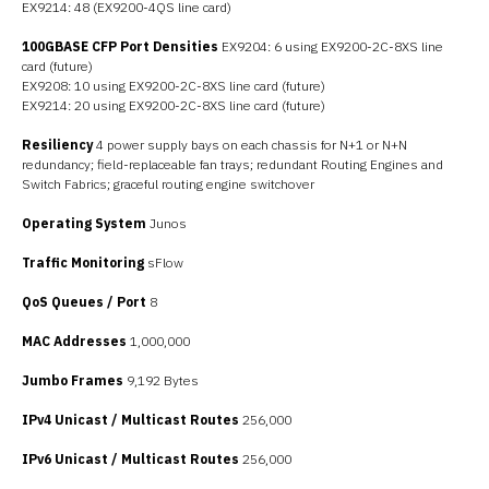
EX9214: 48 (EX9200-4QS line card)
100GBASE CFP Port Densities
EX9204: 6 using EX9200-2C-8XS line
card (future)
EX9208: 10 using EX9200-2C-8XS line card (future)
EX9214: 20 using EX9200-2C-8XS line card (future)
Resiliency
4 power supply bays on each chassis for N+1 or N+N
redundancy; field-replaceable fan trays; redundant Routing Engines and
Switch Fabrics; graceful routing engine switchover
Operating System
Junos
Traffic Monitoring
sFlow
QoS Queues / Port
8
MAC Addresses
1,000,000
Jumbo Frames
9,192 Bytes
IPv4 Unicast / Multicast Routes
256,000
IPv6 Unicast / Multicast Routes
256,000