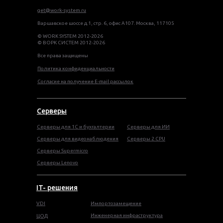
get@work-system.ru
Варшавское шоссе д.1, стр. 6, офис А107. Москва, 117105
© WORK SYSTEM 2012-2026
© ВОРК СИСТЕМ 2012-2026
Все права защищены
Политика конфиденциальности
Согласие на получение E-mail рассылок
Серверы
Серверы для 1С и бухгалтерии
Серверы для ИИ
Серверы для видеонаблюдения
Серверы 2 CPU
Серверы Supermicro
Серверы Lenovo
IT- решения
VDI
Импортозамещение
Инженерная инфраструктура
ЦОД