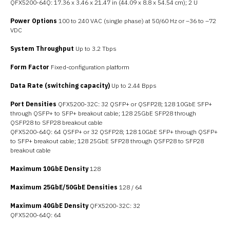
QFX5200-64Q: 17.36 x 3.46 x 21.47 in (44.09 x 8.8 x 54.54 cm); 2 U
Power Options
100 to 240 VAC (single phase) at 50/60 Hz or –36 to –72
VDC
System Throughput
Up to 3.2 Tbps
Form Factor
Fixed-configuration platform
Data Rate (switching capacity)
Up to 2.44 Bpps
Port Densities
QFX5200-32C: 32 QSFP+ or QSFP28; 128 10GbE SFP+
through QSFP+ to SFP+ breakout cable; 128 25GbE SFP28 through
QSFP28 to SFP28 breakout cable
QFX5200-64Q: 64 QSFP+ or 32 QSFP28; 128 10GbE SFP+ through QSFP+
to SFP+ breakout cable; 128 25GbE SFP28 through QSFP28 to SFP28
breakout cable
Maximum 10GbE Density
128
Maximum 25GbE/50GbE Densities
128 / 64
Maximum 40GbE Density
QFX5200-32C: 32
QFX5200-64Q: 64