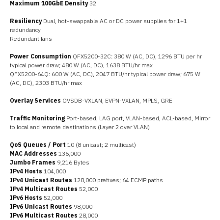
Maximum 100GbE Density
32
Resiliency
Dual, hot-swappable AC or DC power supplies for 1+1
redundancy
Redundant fans
Power Consumption
QFX5200-32C: 380 W (AC, DC), 1296 BTU per hr
typical power draw; 480 W (AC, DC), 1638 BTU/hr max
QFX5200-64Q: 600 W (AC, DC), 2047 BTU/hr typical power draw; 675 W
(AC, DC), 2303 BTU/hr max
Overlay Services
OVSDB-VXLAN, EVPN-VXLAN, MPLS, GRE
Traffic Monitoring
Port-based, LAG port, VLAN-based, ACL-based, Mirror
to local and remote destinations (Layer 2 over VLAN)
QoS Queues / Port
10 (8 unicast; 2 multicast)
MAC Addresses
136,000
Jumbo Frames
9,216 Bytes
IPv4 Hosts
104,000
IPv4 Unicast Routes
128,000 prefixes; 64 ECMP paths
IPv4 Multicast Routes
52,000
IPv6 Hosts
52,000
IPv6 Unicast Routes
98,000
IPv6 Multicast Routes
28,000