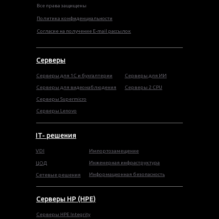
Все права защищены
Политика конфиденциальности
Согласие на получение E-mail рассылок
Серверы
Серверы для 1С и бухгалтерии
Серверы для ИИ
Серверы для видеонаблюдения
Серверы 2 CPU
Серверы Supermicro
Серверы Lenovo
IT- решения
VDI
Импортозамещение
Инженерная инфраструктура
ЦОД
Информационная безопасность
Сетевые решения
Серверы HP (HPE)
Серверы HPE Integrity