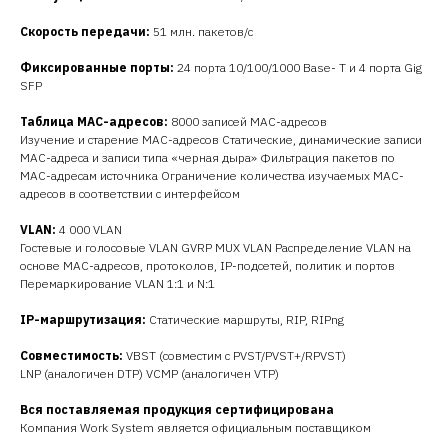
Скорость передачи
:
51 млн. пакетов/с
Фиксированные порты:
24 порта 10/100/1000 Base- T и 4 порта Gig
SFP
Таблица МАС-адресов
:
8000 записей MAC-адресов
Изучение и старение MAC-адресов Статические, динамические записи
MAC-адреса и записи типа «черная дыра» Фильтрация пакетов по
MAC-адресам источника Ограничение количества изучаемых MAC-
адресов в соответствии с интерфейсом
VLAN
:
4 000 VLAN
Гостевые и голосовые VLAN GVRP MUX VLAN Распределение VLAN на
основе MAC-адресов, протоколов, IP-подсетей, политик и портов
Перемаркирование VLAN 1:1 и N:1
IP-маршрутизация
:
Статические маршруты, RIP, RIPng
Совместимость
:
VBST (совместим с PVST/PVST+/RPVST)
LNP (аналогичен DTP) VCMP (аналогичен VTP)
Вся поставляемая продукция сертифицирована
Компания Work System является официальным поставщиком