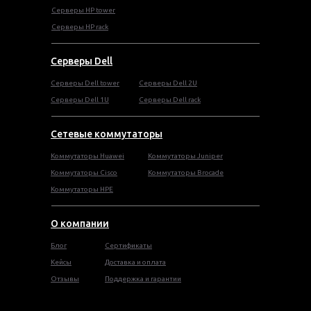
Cерверы HP tower
Cерверы HP rack
Серверы Dell
Cерверы Dell tower
Серверы Dell 2U
Серверы Dell 1U
Серверы Dell rack
Сетевые коммутаторы
Коммутаторы Huawei
Коммутаторы Juniper
Коммутаторы Cisco
Коммутаторы Brocade
Коммутаторы HPE
О компании
Блог
Сертификаты
Кейсы
Доставка и оплата
Отзывы
Поддержка и гарантии