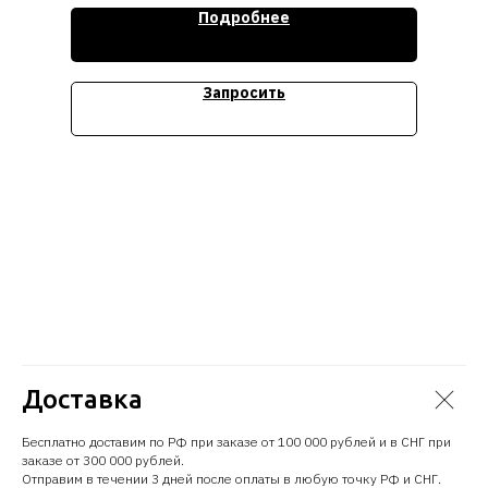
выдающихся производительности и масштабируемость,
Подробнее
необходимо отметить систему управления,
обладающую мощными функциями обеспечения
безопасности системы и хранимых данных.
Запросить
Стоимость уточняйте
Доставка
Бесплатно доставим по РФ при заказе от 100 000 рублей и в СНГ при
заказе от 300 000 рублей.
Отправим в течении 3 дней после оплаты в любую точку РФ и СНГ.