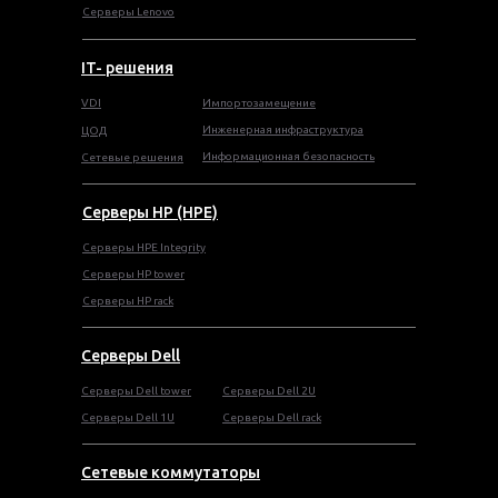
Серверы Lenovo
IT- решения
VDI
Импортозамещение
Инженерная инфраструктура
ЦОД
Информационная безопасность
Сетевые решения
Серверы HP (HPE)
Серверы HPE Integrity
Cерверы HP tower
Cерверы HP rack
Серверы Dell
Cерверы Dell tower
Серверы Dell 2U
Серверы Dell 1U
Серверы Dell rack
Сетевые коммутаторы