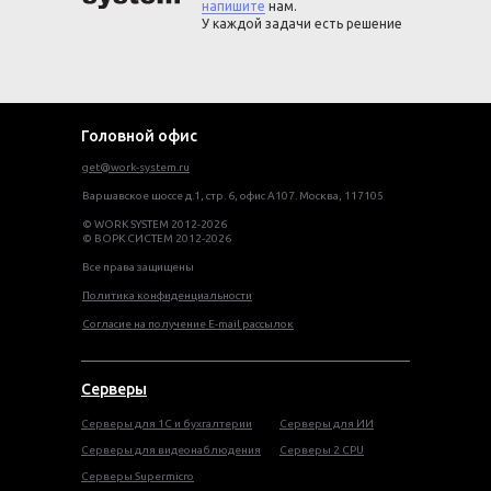
напишите
нам.
У каждой задачи есть решение
Головной офис
get@work-system.ru
Варшавское шоссе д.1, стр. 6, офис А107. Москва, 117105
© WORK SYSTEM 2012-2026
© ВОРК СИСТЕМ 2012-2026
Все права защищены
Политика конфиденциальности
Согласие на получение E-mail рассылок
Серверы
Серверы для 1С и бухгалтерии
Серверы для ИИ
Серверы для видеонаблюдения
Серверы 2 CPU
Серверы Supermicro