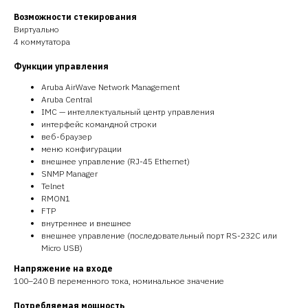
Возможности стекирования
Виртуально
4 коммутатора
Функции управления
Aruba AirWave Network Management
Aruba Central
IMC — интеллектуальный центр управления
интерфейс командной строки
веб-браузер
меню конфигурации
внешнее управление (RJ-45 Ethernet)
SNMP Manager
Telnet
RMON1
FTP
внутреннее и внешнее
внешнее управление (последовательный порт RS-232C или
Micro USB)
Напряжение на входе
100–240 В переменного тока, номинальное значение
Потребляемая мощность