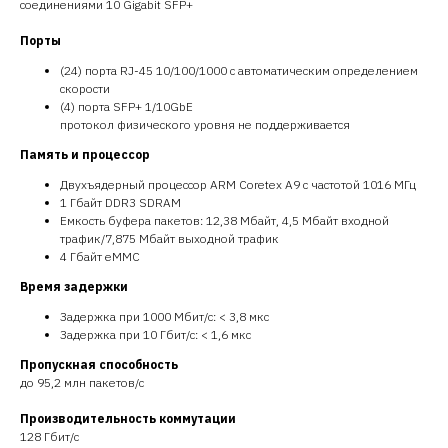
соединениями 10 Gigabit SFP+
Порты
(24) порта RJ-45 10/100/1000 с автоматическим определением
скорости
(4) порта SFP+ 1/10GbE
протокол физического уровня не поддерживается
Память и процессор
Двухъядерный процессор ARM Coretex A9 с частотой 1016 МГц
1 Гбайт DDR3 SDRAM
Емкость буфера пакетов: 12,38 Мбайт, 4,5 Мбайт входной
трафик/7,875 Мбайт выходной трафик
4 Гбайт eMMC
Время задержки
Задержка при 1000 Мбит/с: < 3,8 мкс
Задержка при 10 Гбит/с: < 1,6 мкс
Пропускная способность
до 95,2 млн пакетов/с
Производительность коммутации
128 Гбит/с