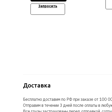
(2x
Запросить
PER
1.2
дюй
BT 
Ent
Bez
Сто
Доставка
Бесплатно доставим по РФ при заказе от 100 00
Отправим в течении 3 дней после оплаты в любу
Все грузы застрахованы перед отправкой, сотру