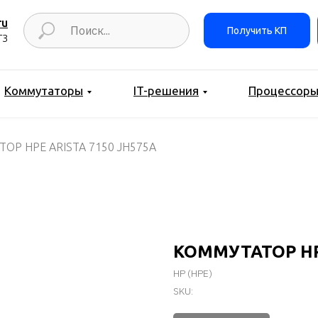
ru
Получить КП
ТЗ
Коммутаторы
IT-решения
Процессор
ОР HPE ARISTA 7150 JH575A
КОММУТАТОР HPE
HP (HPE)
SKU: