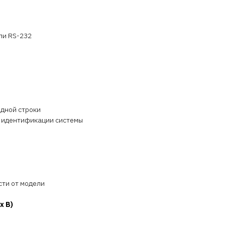
ли RS-232
6
дной строки
я идентификации системы
сти от модели
x В)