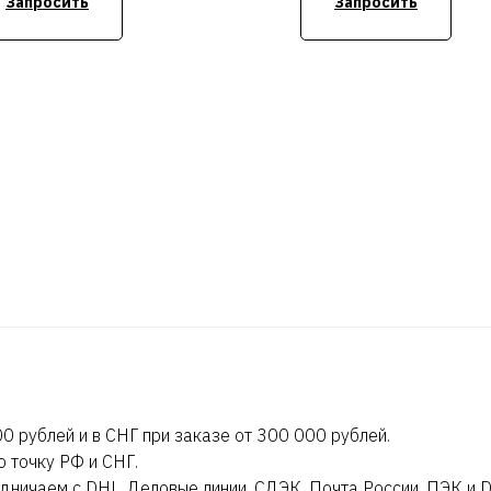
Запросить
Запросить
 32Гб) 2666МГц DR RDIMM,
SATA Internal, 1.2TB 10K S
C H740P, No DVD+/-RW,
12Гб/c 2.5 дюйма HP HD,
TB SAS 10k 12Гб/c 2.5
Broadcom 5720 LOM, iDRA
ма HHD, QLogic 57800 DP
Exp, 2x 350W, Bezel, Rails,
10Гб + DP BT 1Гб, iDRAC9
NBD
erprise, RPS 2x 1100W,
el, R/A, 3Y PNBD
Стоимость уточняйте
имость уточняйте
0 рублей и в СНГ при заказе от 300 000 рублей.
ю точку РФ и СНГ.
дничаем с DHL, Деловые линии, СДЭК, Почта России, ПЭК и 