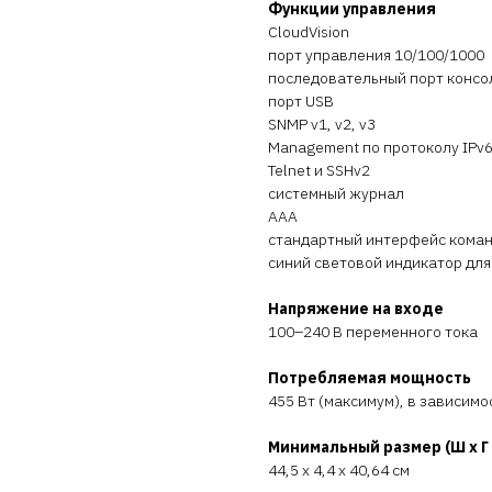
Функции управления
CloudVision
порт управления 10/100/1000
последовательный порт консо
порт USB
SNMP v1, v2, v3
Management по протоколу IPv
Telnet и SSHv2
системный журнал
AAA
стандартный интерфейс коман
синий световой индикатор дл
Напряжение на входе
100–240 В переменного тока
Потребляемая мощность
455 Вт (максимум), в зависимо
Минимальный размер (Ш x Г 
44,5 x 4,4 x 40,64 см