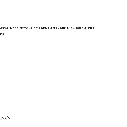
оздушного потока от задней панели к лицевой, два
ока
етов/с