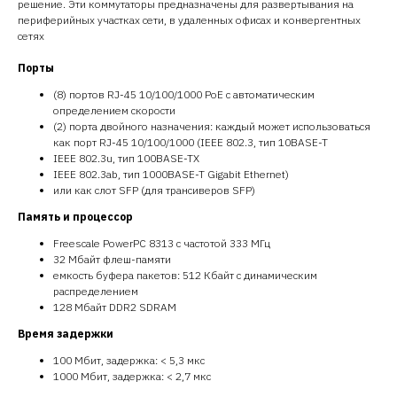
решение. Эти коммутаторы предназначены для развертывания на
периферийных участках сети, в удаленных офисах и конвергентных
сетях
Порты
(8) портов RJ-45 10/100/1000 PoE с автоматическим
определением скорости
(2) порта двойного назначения: каждый может использоваться
как порт RJ-45 10/100/1000 (IEEE 802.3, тип 10BASE-T
IEEE 802.3u, тип 100BASE-TX
IEEE 802.3ab, тип 1000BASE-T Gigabit Ethernet)
или как слот SFP (для трансиверов SFP)
Память и процессор
Freescale PowerPC 8313 с частотой 333 МГц
32 Мбайт флеш-памяти
емкость буфера пакетов: 512 Кбайт с динамическим
распределением
128 Мбайт DDR2 SDRAM
Время задержки
100 Мбит, задержка: < 5,3 мкс
1000 Мбит, задержка: < 2,7 мкс