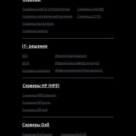
Серверы для 1С и бухгалтерии
Серверы для ИИ
Серверы для видеонаблюдения
Серверы 2 CPU
Серверы Supermicro
Серверы Lenovo
IT- решения
VDI
Импортозамещение
Инженерная инфраструктура
ЦОД
Информационная безопасность
Сетевые решения
Серверы HP (HPE)
Серверы HPE Integrity
Cерверы HP tower
Cерверы HP rack
Серверы Dell
Cерверы Dell tower
Серверы Dell 2U