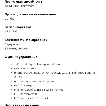
Пропускная способность
до 14,8 млн пакетов/с
Производительность коммутации
20 Гб/с
Блок питания PoE
67 Вт PoE
Возможности стекировани
я
Виртуально
16 коммутаторов
Функции управления
IMC — Intelligent Management Center
меню настройки
внеполосное управление (последовательный интерфейс RS-
232C)
интерфейс командной строки
веб-браузер
MIB интерфейса IEEE 802.3 Ethernet
MIB повторителя
MIB интерфейса Ethernet
Напряжение на входе