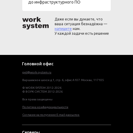
до инфраструктурного ПО
Даже если вы думаете, что
ваша ситуация безнадёжна —
напишите
нам.
У каждой задачи есть решение
Головной офис
get@work-system.ru
Варшавское шоссе д.1, стр. 6, офис А107. Москва, 117105
© WORK SYSTEM 2012-2026
© ВОРК СИСТЕМ 2012-2026
Все права защищены
Политика конфиденциальности
Согласие на получение E-mail рассылок
Серверы