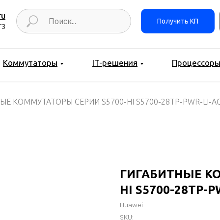
ru
Получить КП
ТЗ
Коммутаторы
IT-решения
Процессор
ЫЕ КОММУТАТОРЫ СЕРИИ S5700-HI S5700-28TP-PWR-LI-A
ГИГАБИТНЫЕ КО
HI S5700-28TP-P
Huawei
SKU: