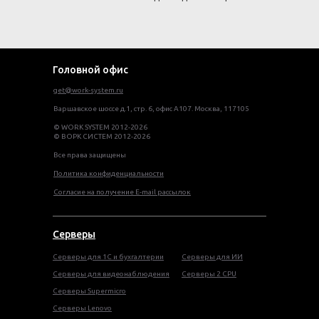
Головной офис
get@work-system.ru
Варшавское шоссе д.1, стр. 6, офис А107. Москва, 117105
© WORK SYSTEM 2012-2026
© ВОРК СИСТЕМ 2012-2026
Все права защищены
Политика конфиденциальности
Согласие на получение E-mail рассылок
Серверы
Серверы для 1С и бухгалтерии
Серверы для ИИ
Серверы для видеонаблюдения
Серверы 2 CPU
Серверы Supermicro
Серверы Lenovo