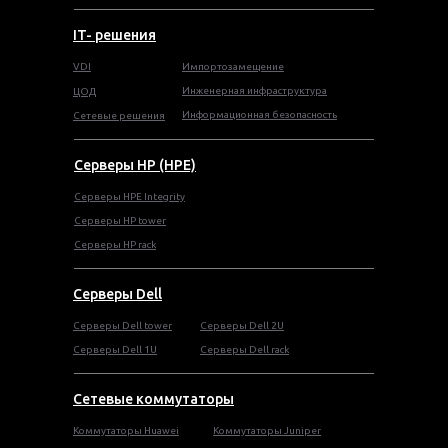
IT- решения
VDI
Импортозамещение
Инженерная инфраструктура
ЦОД
Информационная безопасность
Сетевые решения
Серверы HP (HPE)
Серверы HPE Integrity
Cерверы HP tower
Cерверы HP rack
Серверы Dell
Cерверы Dell tower
Серверы Dell 2U
Серверы Dell 1U
Серверы Dell rack
Сетевые коммутаторы
Коммутаторы Huawei
Коммутаторы Juniper