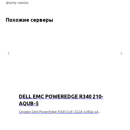
форму заказа.
Похожие серверы
DELL EMC POWEREDGE R340 210-
AQUB-5
Сервер Dell PowerEdge R340 1xE-2124 1x8Gb x4
1x1.2Tb 10K 2.5 дюйма SAS RW H330 iD9Ex 1G 2P
1x350W 3Y NBD (210-AQUB-5)