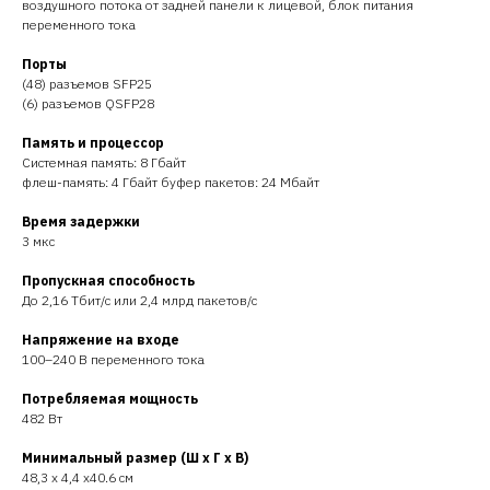
воздушного потока от задней панели к лицевой, блок питания
переменного тока
Порты
(48) разъемов SFP25
(6) разъемов QSFP28
Память и процессор
Системная память: 8 Гбайт
флеш-память: 4 Гбайт буфер пакетов: 24 Мбайт
Время задержки
3 мкс
Пропускная способность
До 2,16 Тбит/с или 2,4 млрд пакетов/с
Напряжение на входе
100–240 В переменного тока
Потребляемая мощность
482 Вт
Минимальный размер (Ш x Г x В)
48,3 x 4,4 x40.6 см