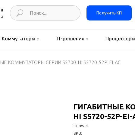
ru
Получить КП
ТЗ
Коммутаторы
IT-решения
Процессор
ЫЕ КОММУТАТОРЫ СЕРИИ S5700-HI S5720-52P-EI-AC
ГИГАБИТНЫЕ КО
HI S5720-52P-EI-
Huawei
SKU: