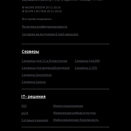
© WORK SYSTEM 2012-2026
© ВОРК СИСТЕМ 2012-2026
Все права защищены
Политика конфиденциальности
Согласие на получение E-mail рассылок
Серверы
Серверы для 1С и бухгалтерии
Серверы для ИИ
Серверы для видеонаблюдения
Серверы 2 CPU
Серверы Supermicro
Серверы Lenovo
IT- решения
VDI
Импортозамещение
Инженерная инфраструктура
ЦОД
Информационная безопасность
Сетевые решения