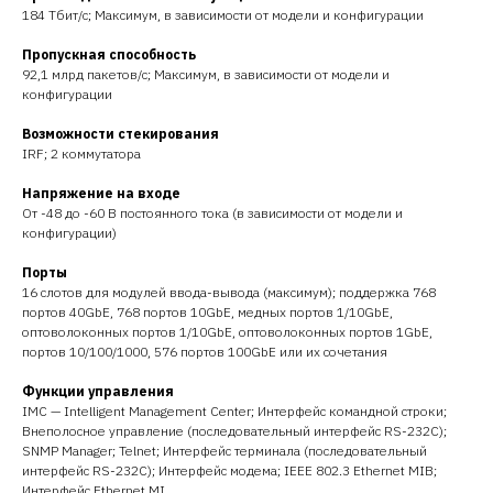
184 Тбит/с; Максимум, в зависимости от модели и конфигурации
Пропускная способность
92,1 млрд пакетов/с; Максимум, в зависимости от модели и
конфигурации
Возможности стекирования
IRF; 2 коммутатора
Напряжение на входе
От -48 до -60 В постоянного тока (в зависимости от модели и
конфигурации)
Порты
16 слотов для модулей ввода-вывода (максимум); поддержка 768
портов 40GbE, 768 портов 10GbE, медных портов 1/10GbE,
оптоволоконных портов 1/10GbE, оптоволоконных портов 1GbE,
портов 10/100/1000, 576 портов 100GbE или их сочетания
Функции управления
IMC — Intelligent Management Center; Интерфейс командной строки;
Внеполосное управление (последовательный интерфейс RS-232C);
SNMP Manager; Telnet; Интерфейс терминала (последовательный
интерфейс RS-232C); Интерфейс модема; IEEE 802.3 Ethernet MIB;
Интерфейс Ethernet MI