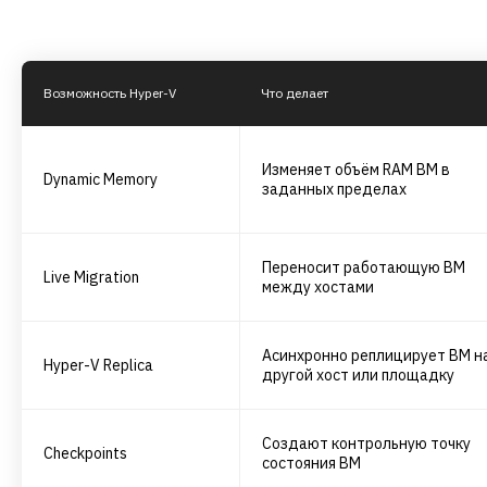
Возможность Hyper-V
Что делает
Изменяет объём RAM ВМ в
Dynamic Memory
заданных пределах
Переносит работающую ВМ
Live Migration
между хостами
Асинхронно реплицирует ВМ н
Hyper-V Replica
другой хост или площадку
Создают контрольную точку
Checkpoints
состояния ВМ