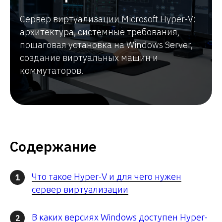
Сервер виртуализации Microsoft Hyper-V:
архитектура, системные требования,
пошаговая установка на Windows Server,
создание виртуальных машин и
коммутаторов.
Содержание
Что такое Hyper-V и для чего нужен
1
сервер виртуализации
В каких версиях Windows доступен Hyper-
2