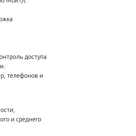
00 Мбит/с
ржка
контроль доступа
и.
р, телефонов и
ости,
ого и среднего