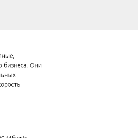
тные,
о бизнеса. Они
льных
корость