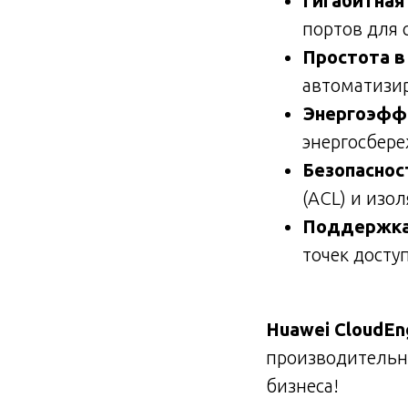
Гигабитная
портов для 
Простота в
автоматизир
Энергоэфф
энергосбере
Безопаснос
(ACL) и изо
Поддержка
точек доступ
Huawei CloudEn
производительно
бизнеса!