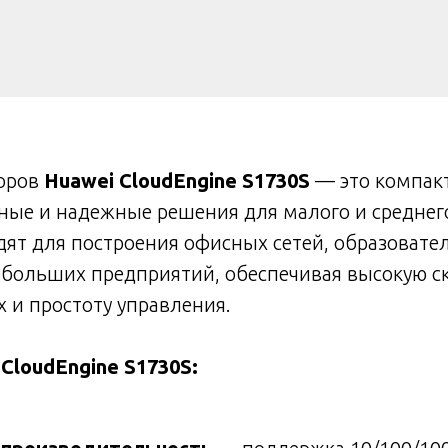
оров
Huawei CloudEngine S1730S
— это компак
ные и надежные решения для малого и среднег
ят для построения офисных сетей, образовате
ебольших предприятий, обеспечивая высокую с
 и простоту управления.
loudEngine S1730S: