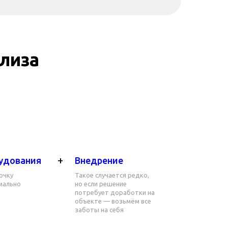
лиза
+
удования
Внедрение
очку
Такое случается редко,
имально
но если решение
потребует доработки на
объекте — возьмём все
заботы на себя