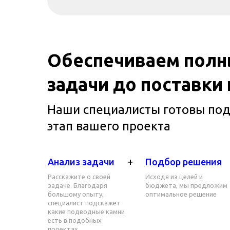
Обеспечиваем полны
задачи до поставки
Наши специалисты готовы по
этап вашего проекта
+
Анализ задачи
Подбор решения
Расскажите о своей
Исходя из целей и
задаче. Благодаря
бюджета, мы предложим
большому опыту,
оптимальное решение
специалист подскажет
какие подводные камни
есть в подобных
проектах