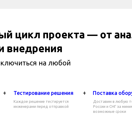
й цикл проекта — от ана
 и внедрения
дключиться на любой
+
+
Тестирование решения
Поставка обор
Каждое решение тестируется
Доставим в любую т
инженерами перед отправкой
России и СНГ за мин
возможные сроки