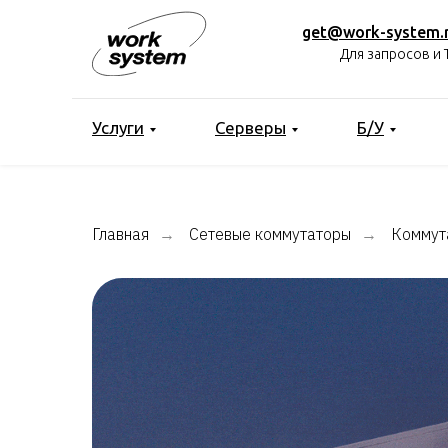
get@work-system.
Для запросов и 
Услуги
Серверы
Б/У
Главная
Сетевые коммутаторы
Коммут
→
→