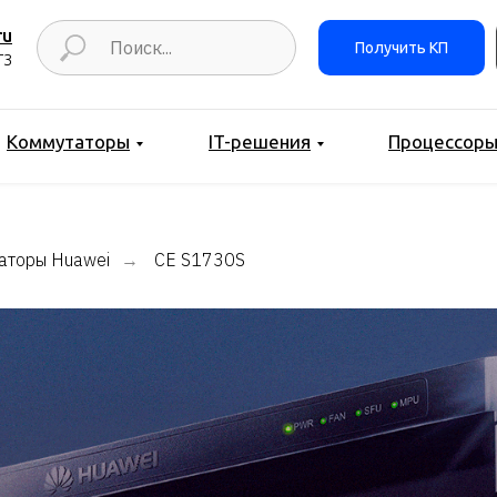
ru
Получить КП
ТЗ
Коммутаторы
IT-решения
Процессор
аторы Huawei
CE S1730S
→