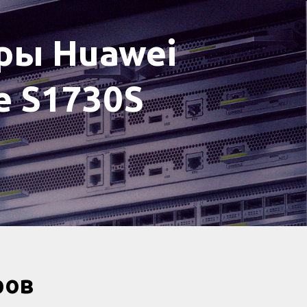
ры Huawei
e S1730S
ров