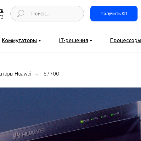
ru
Получить КП
ТЗ
Коммутаторы
IT-решения
Процессор
аторы Huawei
S7700
→