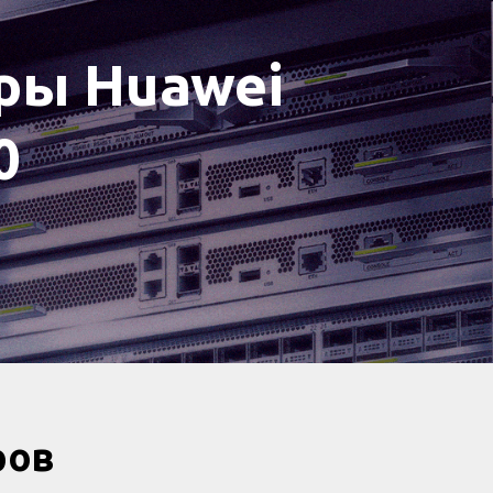
ры Huawei
0
ров