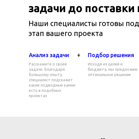
задачи до поставки
Наши специалисты готовы по
этап вашего проекта
+
Анализ задачи
Подбор решения
Расскажите о своей
Исходя из целей и
задаче. Благодаря
бюджета, мы предложим
большому опыту,
оптимальное решение
специалист подскажет
какие подводные камни
есть в подобных
проектах