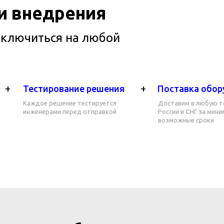
 и внедрения
дключиться на любой
+
+
Тестирование решения
Поставка обор
Каждое решение тестируется
Доставим в любую т
инженерами перед отправкой
России и СНГ за мин
возможные сроки