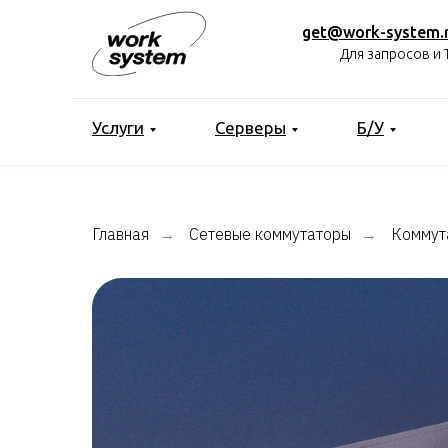
get@work-system.
Для запросов и 
Услуги
Серверы
Б/У
Главная
Сетевые коммутаторы
Коммут
→
→